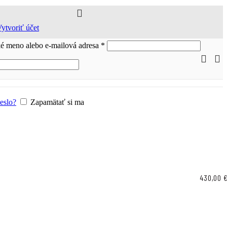
ytvoriť účet
Povinné
ké meno alebo e-mailová adresa
*
nné
heslo?
Zapamätať si ma
430,00