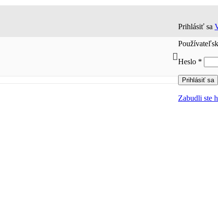
Prihlásiť sa
V
Používateľs
Povi
Heslo
*
Prihlásiť sa
Zabudli ste 